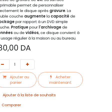
primable permet de personnaliser
rectement le disque après
gravure
. La
uble couche
augmente
la
capacité
de
tockage
par rapport à un DVD simple
uche.
Pratique
pour
l'archivage
de
onnées
ou de
vidéos
, ce disque convient à
 usage régulier à la maison ou au bureau.
80,00
DA
Ajouter au
Acheter
panier
maintenant
Ajouter à la liste de souhaits
Comparer