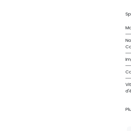
Sp
Ma
No
C
Im
Ca
Vi
d'
Pl