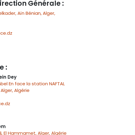
irection Générale :
ader, Aïn Bénian, Alger,
ce.dz
e :
ein Dey
el En face la station NAFTAL
Alger, Algérie
e.dz
nem
j, El Hammamet, Alger, Algérie