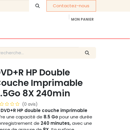
Contactez-nous
MON PANIER
À propos de nous
Cadeaux d'entreprise
VD+R HP Double
ouche Imprimable
.5Go 8X 240min
(0 avis)
 DVD+R HP double couche imprimable
fre une capacité de
8.5 Go
pour une durée
enregistrement de
240 minutes,
avec une
tesse de gravure de
8X.
Sa surface