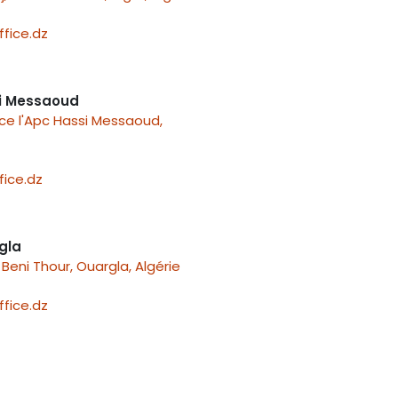
fice.dz
i Messaoud
ace l'Apc Hassi Messaoud,
ice.dz
gla
Beni Thour, Ouargla, Algérie
fice.dz