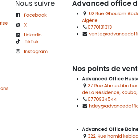
Nous suivre
Advanced office d
02 Rue Ghoulam Abdelk
Facebook
Algérie
rise
X
0770131313
vente@advancedoffi
Linkedin
TikTok
Instagram
Nos points de vent
Advanced Office Huss
27 Rue Ahmed ibn hanb
rans
de La Résidence, Kouba, 
0770934544
hdey@advancedoffic
Advanced Office Bai
322, Rue hamid keblad
u