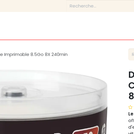
Boutique
Conseils & Inspirations
Contactez-nous
e Imprimable 8.5Go 8X 240min
D
C
8
Le
of
d'
vi