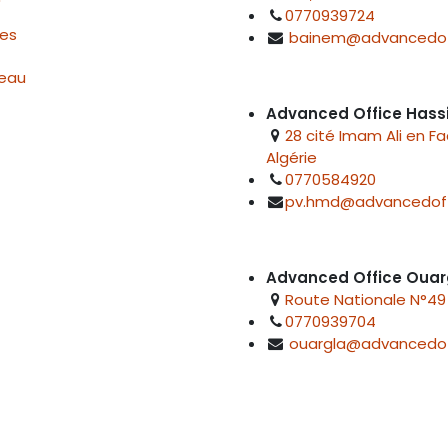
0770939724
res
bainem@advancedof
reau
Advanced Office Hass
28 cité Imam Ali en F
Algérie
0770584920
pv.hmd@advancedoff
Advanced Office Ouar
Route Nationale N°49 
0770939704
ouargla@advancedof