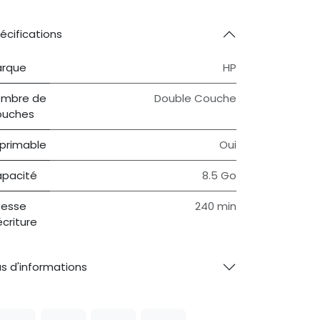
écifications
rque
HP
mbre de
Double Couche
ouches
primable
Oui
pacité
8.5 Go
tesse
240 min
écriture
us d'informations