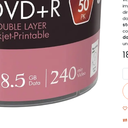
im
di
do
s
co
d
un
1