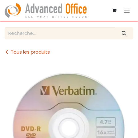
Se rendre au contenu
Tous les produits