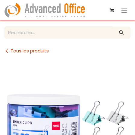
Se rendre au contenu
Tous les produits