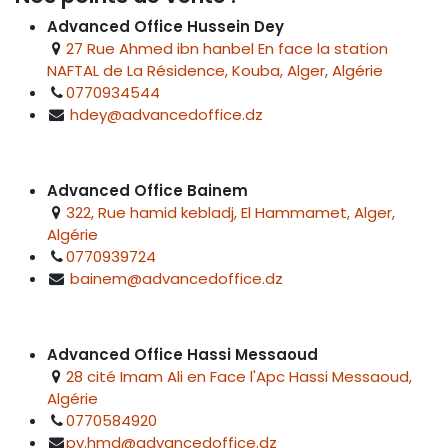
Advanced Office Hussein Dey
27 Rue Ahmed ibn hanbel En face la station
NAFTAL de La Résidence, Kouba, Alger, Algérie
0770934544
hdey@advancedoffice.dz
Advanced Office Bainem
322, Rue hamid kebladj, El Hammamet, Alger,
Algérie
0770939724
bainem@advancedoffice.dz
Advanced Office Hassi Messaoud
28 cité Imam Ali en Face l'Apc Hassi Messaoud,
Algérie
0770584920
pv.hmd@advancedoffice.dz