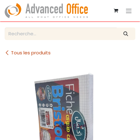
Se rendre au contenu
Tous les produits