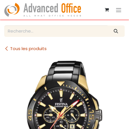
Se rendre au contenu
Tous les produits