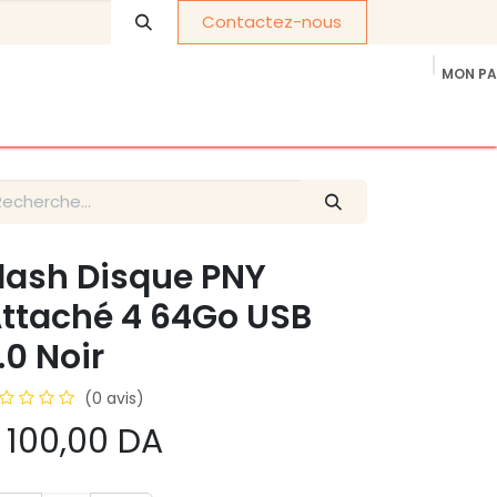
Contactez-nous
MON PA
os de nous
Cadeaux d'entreprise
politique de confidentia
lash Disque PNY
ttaché 4 64Go USB
.0 Noir
(0 avis)
 100,00
DA