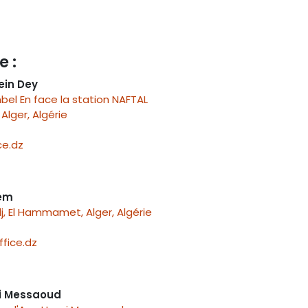
e :
ein Dey
el En face la station NAFTAL
Alger, Algérie
e.dz
nem
j, El Hammamet, Alger, Algérie
fice.dz
i Messaoud