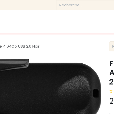
tique
Conseils & Inspirations
Contactez-nous
À prop
é 4 64Go USB 2.0 Noir
F
A
2
2