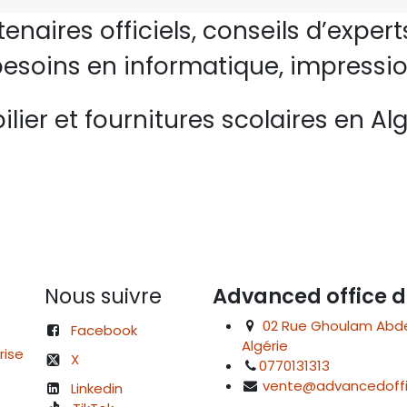
rtenaires officiels, conseils d’ex
esoins en informatique, impressio
lier et fournitures scolaires en Alg
Nous suivre
Advanced office d
02 Rue Ghoulam Abdelk
Facebook
Algérie
rise
X
0770131313
vente@advancedoffi
Linkedin