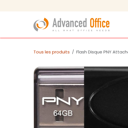
Se rendre au contenu
Bou
Tous les produits
Flash Disque PNY Attach