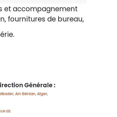
perts et accompagnement
n, fournitures de bureau,
érie.
irection Générale :
ader, Aïn Bénian, Alger,
ce.dz