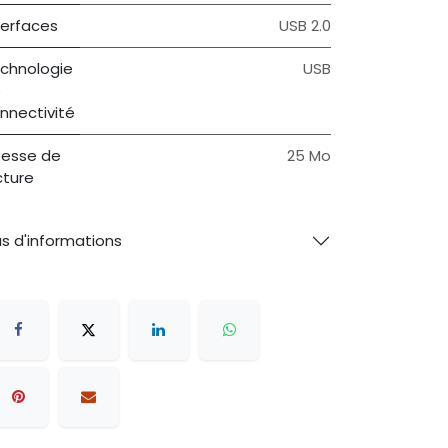
terfaces
USB 2.0
chnologie
USB
e
nnectivité
tesse de
25 Mo
cture
us d'informations