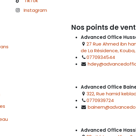
TikTok
Instagram
Nos points de vent
Advanced Office Huss
27 Rue Ahmed ibn hanb
rans
de La Résidence, Kouba, 
0770934544
hdey@advancedoffic
Advanced Office Bai
322, Rue hamid keblad
u
0770939724
res
bainem@advancedof
reau
Advanced Office Hass