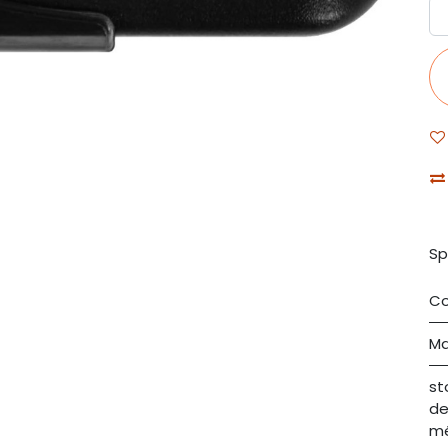
Sp
Co
Ma
st
de
m