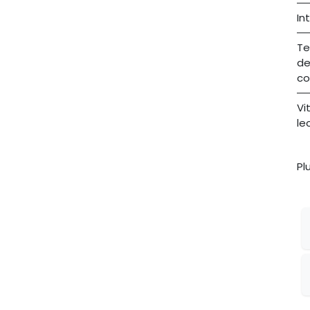
In
Te
d
co
Vi
le
Pl