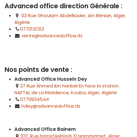
Advanced office direction Générale :
02 Rue Ghoulam Abdelkader, Aïn Bénian, Alger,
Algérie
0770131313
vente@advancedoffice.dz
Nos points de vente :
Advanced Office Hussein Dey
27 Rue Ahmed ibn hanbel En face la station
NAFTAL de La Résidence, Kouba, Alger, Algérie
0770934544
hdey@advancedoffice.dz
Advanced Office Bainem
322, Rue hamid kebladj, El Hammamet, Alger,