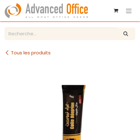
Se rendre au contenu
Tous les produits