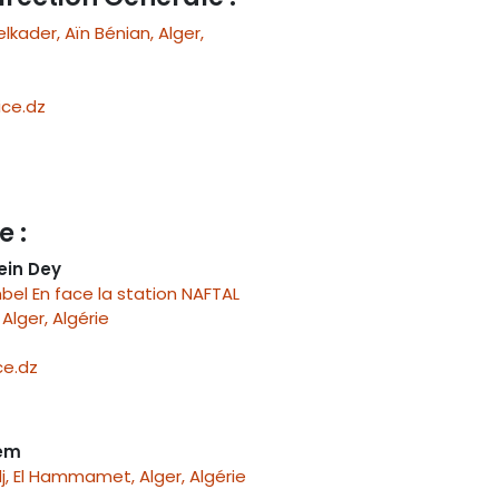
ader, Aïn Bénian, Alger,
ce.dz
e :
ein Dey
el En face la station NAFTAL
Alger, Algérie
e.dz
nem
j, El Hammamet, Alger, Algérie