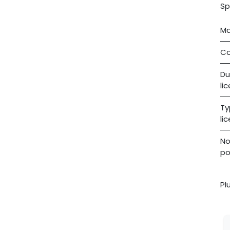
Sp
Ma
Co
Du
li
Ty
li
No
po
Pl