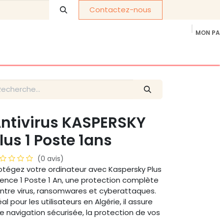
Contactez-nous
MON PA
os de nous
Cadeaux d'entreprise
politique de confidentia
ntivirus KASPERSKY
lus 1 Poste 1ans
(0 avis)
otégez votre ordinateur avec Kaspersky Plus
cence 1 Poste 1 An, une protection complète
ntre virus, ransomwares et cyberattaques.
éal pour les utilisateurs en Algérie, il assure
e navigation sécurisée, la protection de vos