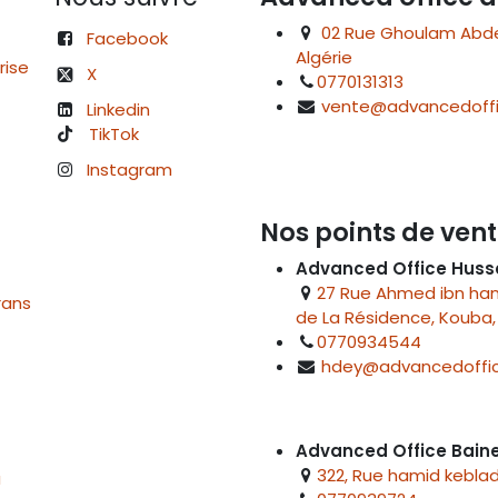
02 Rue Ghoulam Abdelk
Facebook
Algérie
rise
X
0770131313
vente@advancedoffi
Linkedin
TikTok
Instagram
Nos points de vent
Advanced Office Huss
27 Rue Ahmed ibn hanb
rans
de La Résidence, Kouba, 
0770934544
hdey@advancedoffic
Advanced Office Bai
322, Rue hamid keblad
u