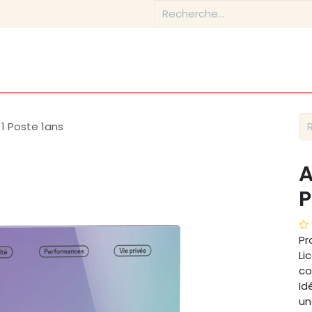
tique
Conseils & Inspirations
Contactez-nous
À prop
 1 Poste 1ans
A
P
Pr
Li
co
Id
un