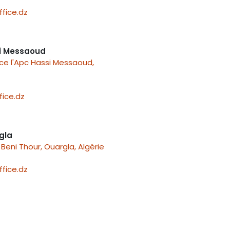
fice.dz
i Messaoud
ace l'Apc Hassi Messaoud,
ice.dz
gla
Beni Thour, Ouargla, Algérie
fice.dz