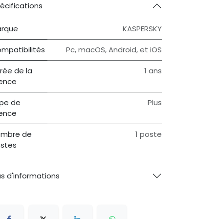
écifications
rque
KASPERSKY
mpatibilités
Pc, macOS, Android, et iOS
rée de la
1 ans
cence
pe de
Plus
cence
mbre de
1 poste
stes
us d'informations