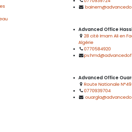
0770939724
res
bainem@advancedof
reau
Advanced Office Hass
28 cité Imam Ali en F
Algérie
0770584920
pv.hmd@advancedoff
Advanced Office Ouar
Route Nationale N°49 
0770939704
ouargla@advancedof