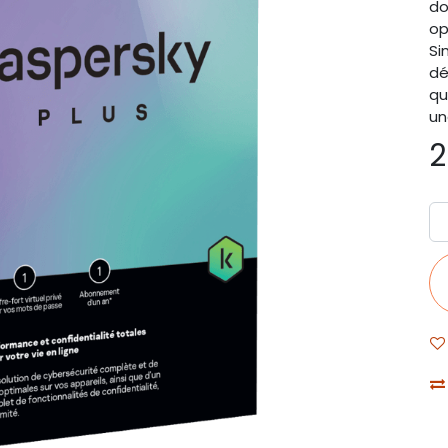
do
op
Si
dé
qu
un
2