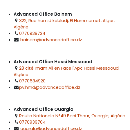
Advanced Office Bainem
322, Rue hamid kebladj, El Hammamet, Alger,
Algérie
0770939724
bainem@advancedoffice.dz
Advanced Office Hassi Messaoud
28 cité Imam Ali en Face l'Apc Hassi Messaoud,
Algérie
0770584920
pv.hmd@advancedoffice.dz
Advanced Office Ouargla
Route Nationale N°49 Beni Thour, Ouargla, Algérie
0770939704
ouargla@advancedoffice.dz