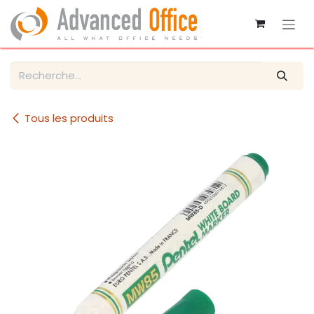
Se rendre au contenu
Tous les produits