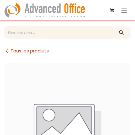
Se rendre au contenu
Tous les produits