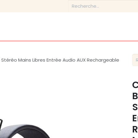
Boutique
Conseils & Inspirations
Contactez-nous
p Stéréo Mains Libres Entrée Audio AUX Rechargeable
C
B
S
E
R