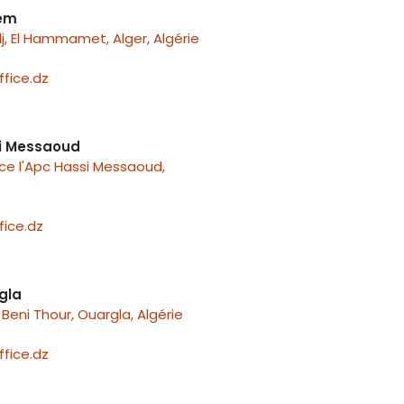
nem
j, El Hammamet, Alger, Algérie
fice.dz
i Messaoud
ace l'Apc Hassi Messaoud,
ice.dz
gla
Beni Thour, Ouargla, Algérie
fice.dz