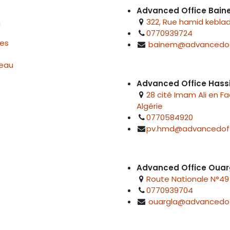
Advanced Office Bai
322, Rue hamid keblad
u
0770939724
res
bainem@advancedof
reau
Advanced Office Hass
28 cité Imam Ali en F
Algérie
0770584920
pv.hmd@advancedoff
Advanced Office Ouar
Route Nationale N°49 
0770939704
ouargla@advancedof