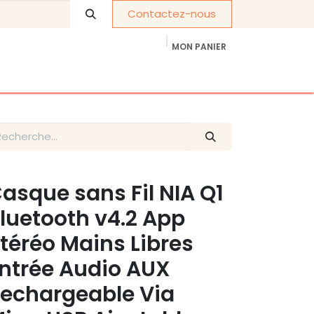
Contactez-nous
MON PANIER
À propos de nous
Cadeaux d'entreprise
asque sans Fil NIA Q1
luetooth v4.2 App
téréo Mains Libres
ntrée Audio AUX
echargeable Via