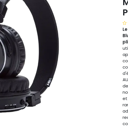
M
P
Le
Bl
pl
ut
ap
co
co
d'
AU
de
no
et
ra
ad
re
co