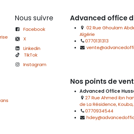
Nous suivre
Advanced office d
02 Rue Ghoulam Abdelk
Facebook
Algérie
rise
X
0770131313
vente@advancedoffi
Linkedin
TikTok
Instagram
Nos points de vent
Advanced Office Huss
27 Rue Ahmed ibn hanb
rans
de La Résidence, Kouba, 
0770934544
hdey@advancedoffic