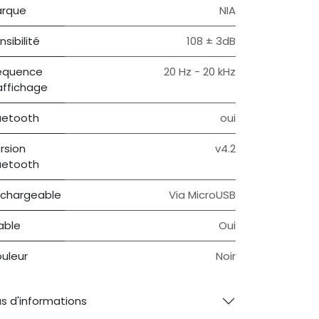
rque
NIA
nsibilité
108 ± 3dB
équence
‎20 Hz - 20 kHz
affichage
uetooth
oui
rsion
v4.2
uetooth
chargeable
Via MicroUSB
iable
Oui
uleur
Noir
us d'informations