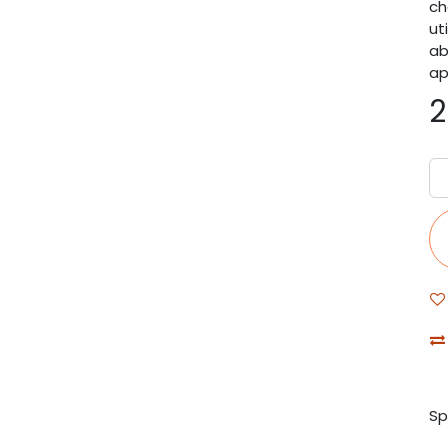
ch
ut
ab
ap
2
Sp