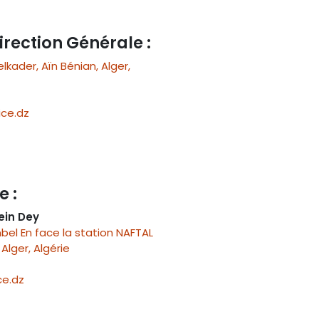
irection Générale :
ader, Aïn Bénian, Alger,
ce.dz
e :
ein Dey
el En face la station NAFTAL
Alger, Algérie
e.dz