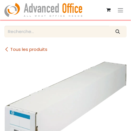
Se rendre au contenu
Tous les produits