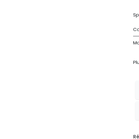
Sp
Co
Ma
Pl
Ré