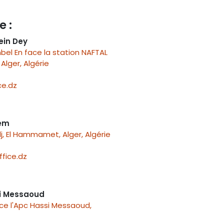
e :
ein Dey
el En face la station NAFTAL
Alger, Algérie
e.dz
nem
j, El Hammamet, Alger, Algérie
fice.dz
i Messaoud
ace l'Apc Hassi Messaoud,