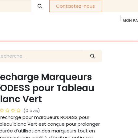
Contactez-nous
MON PA
os de nous
Cadeaux d'entreprise
politique de confidentia
echarge Marqueurs
ODESS pour Tableau
lanc Vert
(0 avis)
 recharge pour marqueurs RODESS pour
bleau blanc Vert est conçue pour prolonger
 durée d'utilisation des marqueurs tout en
nservant une qualité d'écriture optimale.