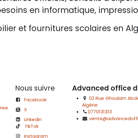
esoins en informatique, impressio
lier et fournitures scolaires en Alg
Nous suivre
Advanced office d
02 Rue Ghoulam Abdelk
Facebook
Algérie
rise
X
0770131313
vente@advancedoffi
Linkedin
TikTok
Instagram