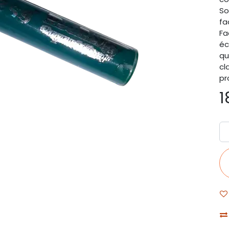
So
fa
Fa
éc
qu
cl
pr
1