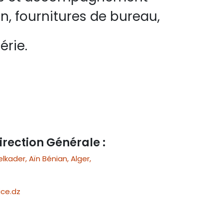
n, fournitures de bureau,
érie.
irection Générale :
ader, Aïn Bénian, Alger,
ce.dz