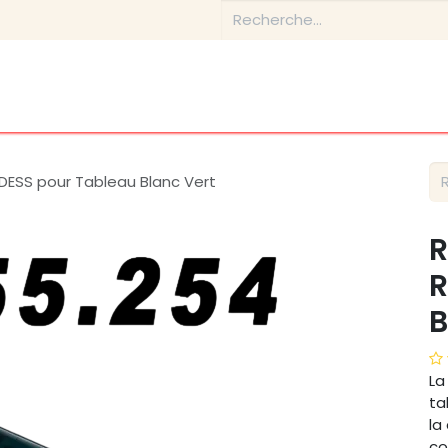
tique
Conseils & Inspirations
Contactez-nous
À prop
ESS pour Tableau Blanc Vert
R
R
B
La
ta
la
co