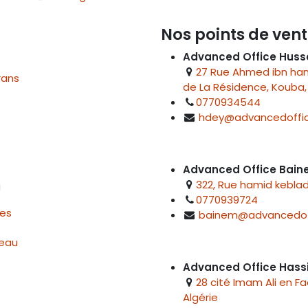
Nos points de vent
Advanced Office Huss
27 Rue Ahmed ibn hanb
rans
de La Résidence, Kouba, 
0770934544
hdey@advancedoffic
Advanced Office Bai
322, Rue hamid keblad
u
0770939724
res
bainem@advancedof
reau
Advanced Office Hass
28 cité Imam Ali en F
Algérie