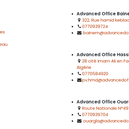
Advanced Office Bai
322, Rue hamid keblad
u
0770939724
res
bainem@advancedof
reau
Advanced Office Hass
28 cité Imam Ali en F
Algérie
0770584920
pv.hmd@advancedoff
Advanced Office Ouar
Route Nationale N°49 
0770939704
ouargla@advancedof