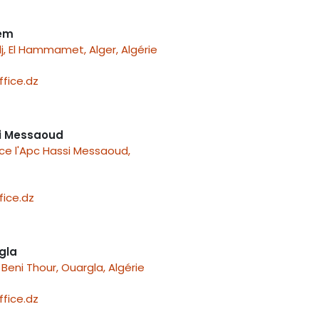
nem
j, El Hammamet, Alger, Algérie
fice.dz
i Messaoud
ace l'Apc Hassi Messaoud,
ice.dz
gla
Beni Thour, Ouargla, Algérie
fice.dz