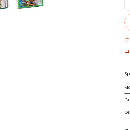
Sp
Ma
Co
G