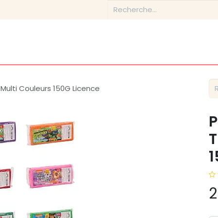
Boutique
Conseils & Inspirations
Contactez-nous
Multi Couleurs 150G Licence
P
T
1
2