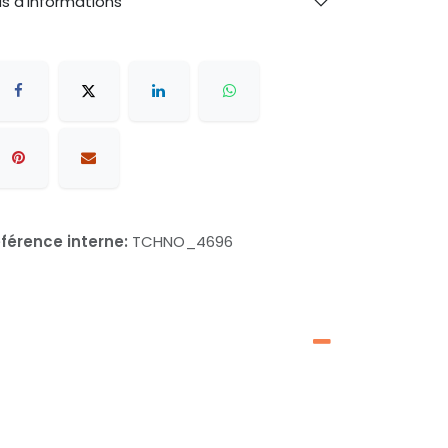
us d'informations
férence interne:
TCHNO_4696