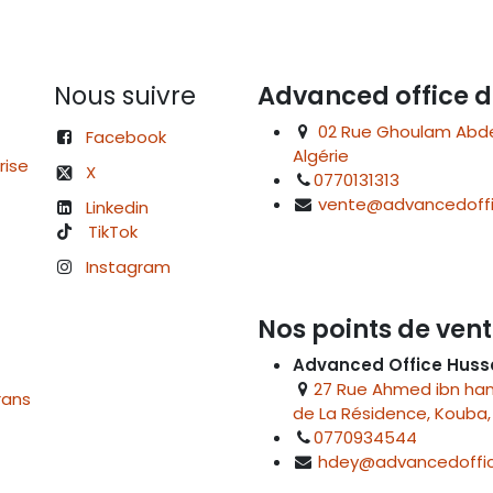
Nous suivre
Advanced office d
02 Rue Ghoulam Abdelk
Facebook
Algérie
rise
X
0770131313
vente@advancedoffi
Linkedin
TikTok
Instagram
Nos points de vent
Advanced Office Huss
27 Rue Ahmed ibn hanb
rans
de La Résidence, Kouba, 
0770934544
hdey@advancedoffic