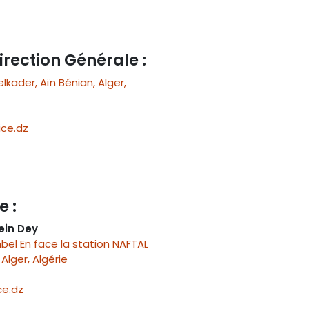
irection Générale :
ader, Aïn Bénian, Alger,
ce.dz
e :
ein Dey
el En face la station NAFTAL
Alger, Algérie
e.dz