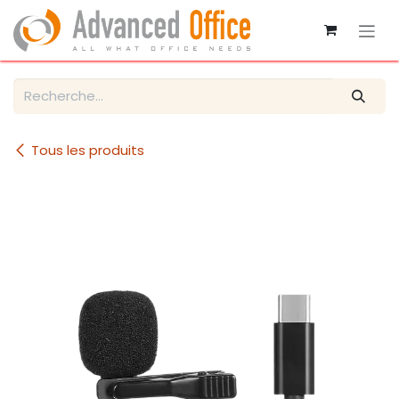
Se rendre au contenu
Tous les produits