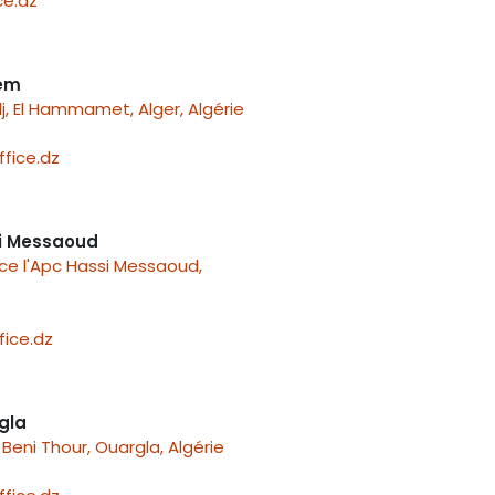
e.dz
nem
j, El Hammamet, Alger, Algérie
fice.dz
i Messaoud
ace l'Apc Hassi Messaoud,
ice.dz
gla
Beni Thour, Ouargla, Algérie