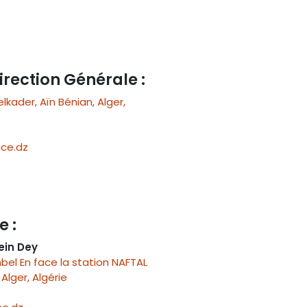
irection Générale :
ader, Aïn Bénian, Alger,
ce.dz
e :
ein Dey
el En face la station NAFTAL
Alger, Algérie