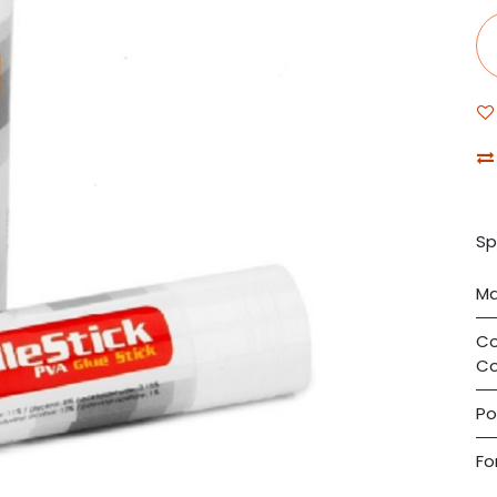
Sp
Ma
Co
Co
Po
Fo