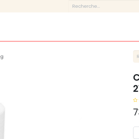
Boutique
Conseils & Inspirations
Contactez-nous
1g
C
2
7