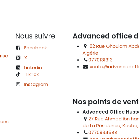
Nous suivre
Advanced office d
02 Rue Ghoulam Abdelk
Facebook
Algérie
rise
X
0770131313
vente@advancedoffi
Linkedin
TikTok
Instagram
Nos points de vent
Advanced Office Huss
27 Rue Ahmed ibn hanb
rans
de La Résidence, Kouba, 
0770934544