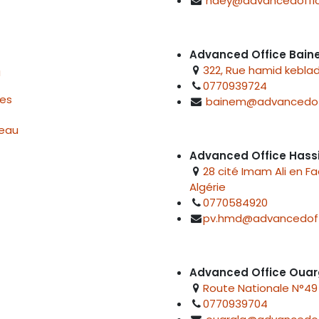
hdey@advancedoffic
Advanced Office Bai
322, Rue hamid keblad
u
0770939724
res
bainem@advancedof
reau
Advanced Office Hass
28 cité Imam Ali en F
Algérie
0770584920
pv.hmd@advancedoff
Advanced Office Ouar
Route Nationale N°49 
0770939704