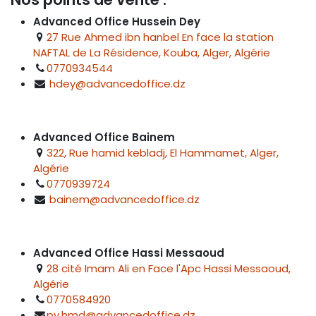
Advanced Office Hussein Dey
27 Rue Ahmed ibn hanbel En face la station
NAFTAL de La Résidence, Kouba, Alger, Algérie
0770934544
hdey@advancedoffice.dz
Advanced Office Bainem
322, Rue hamid kebladj, El Hammamet, Alger,
Algérie
0770939724
bainem@advancedoffice.dz
Advanced Office Hassi Messaoud
28 cité Imam Ali en Face l'Apc Hassi Messaoud,
Algérie
0770584920
pv.hmd@advancedoffice.dz