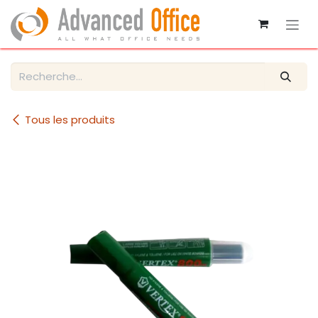
Se rendre au contenu
Tous les produits