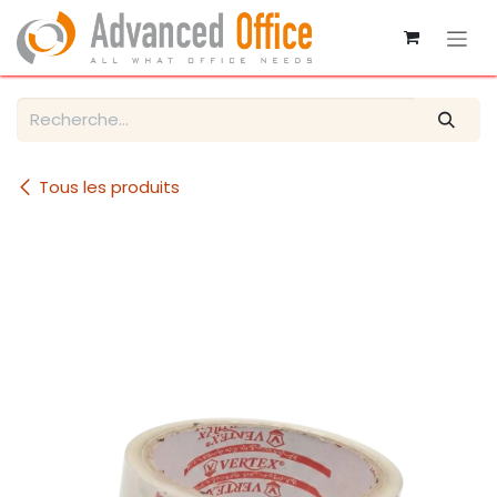
Se rendre au contenu
Tous les produits