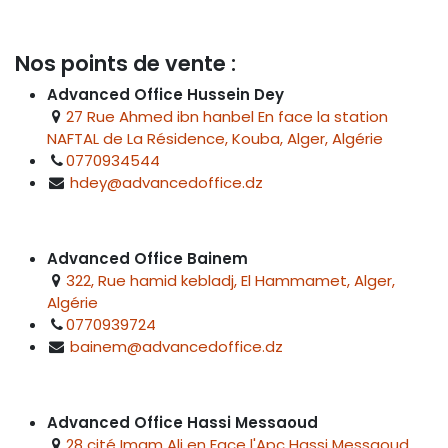
Nos points de vente :
Advanced Office Hussein Dey
27 Rue Ahmed ibn hanbel En face la station
NAFTAL de La Résidence, Kouba, Alger, Algérie
0770934544
hdey@advancedoffice.dz
Advanced Office Bainem
322, Rue hamid kebladj, El Hammamet, Alger,
Algérie
0770939724
bainem@advancedoffice.dz
Advanced Office Hassi Messaoud
28 cité Imam Ali en Face l'Apc Hassi Messaoud,