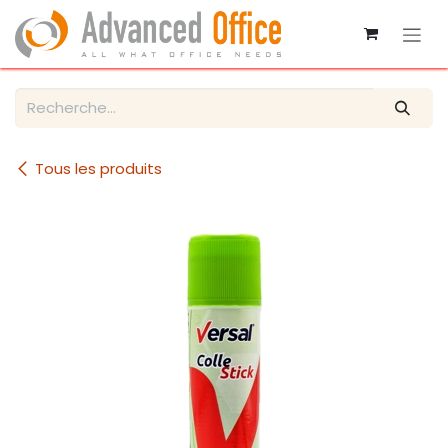
Se rendre au contenu
Tous les produits