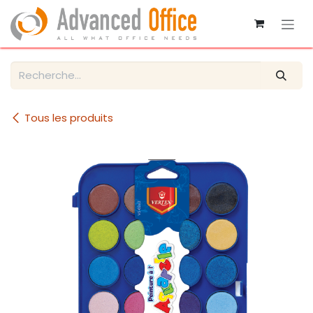
Se rendre au contenu
Tous les produits