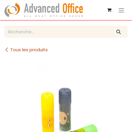
Se rendre au contenu
Tous les produits