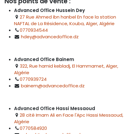
Nos points de vente :
Advanced Office Hussein Dey
27 Rue Ahmed ibn hanbel En face la station
NAFTAL de La Résidence, Kouba, Alger, Algérie
0770934544
hdey@advancedoffice.dz
Advanced Office Bainem
322, Rue hamid kebladj, El Hammamet, Alger,
Algérie
0770939724
bainem@advancedoffice.dz
Advanced Office Hassi Messaoud
28 cité Imam Ali en Face l'Apc Hassi Messaoud,
Algérie
0770584920