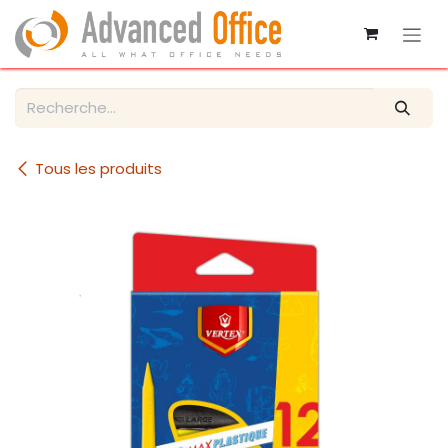
Se rendre au contenu
Tous les produits