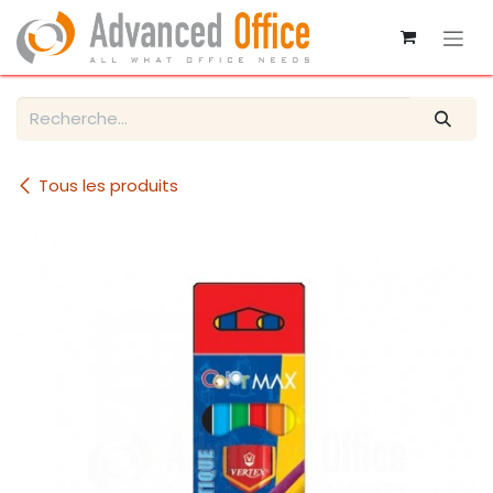
Se rendre au contenu
Tous les produits