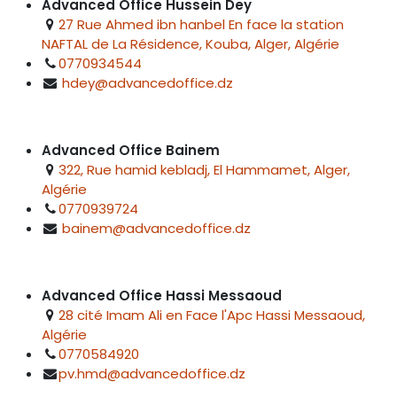
Advanced Office Hussein Dey
27 Rue Ahmed ibn hanbel En face la station
NAFTAL de La Résidence, Kouba, Alger, Algérie
0770934544
hdey@advancedoffice.dz
Advanced Office Bainem
322, Rue hamid kebladj, El Hammamet, Alger,
Algérie
0770939724
bainem@advancedoffice.dz
Advanced Office Hassi Messaoud
28 cité Imam Ali en Face l'Apc Hassi Messaoud,
Algérie
0770584920
pv.hmd@advancedoffice.dz