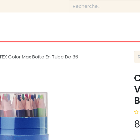
Boutique
Conseils & Inspirations
Contactez-nous
EX Color Max Boite En Tube De 36
C
V
B
8