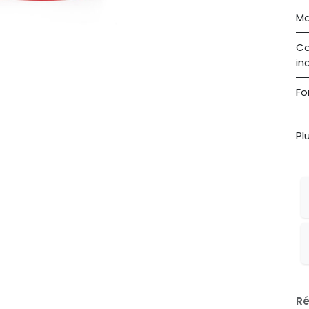
Ma
C
in
Fo
Pl
Ré