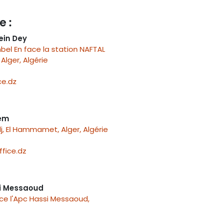
e :
ein Dey
el En face la station NAFTAL
Alger, Algérie
e.dz
nem
j, El Hammamet, Alger, Algérie
fice.dz
i Messaoud
ace l'Apc Hassi Messaoud,