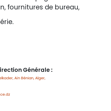
n, fournitures de bureau,
érie.
irection Générale :
ader, Aïn Bénian, Alger,
ce.dz