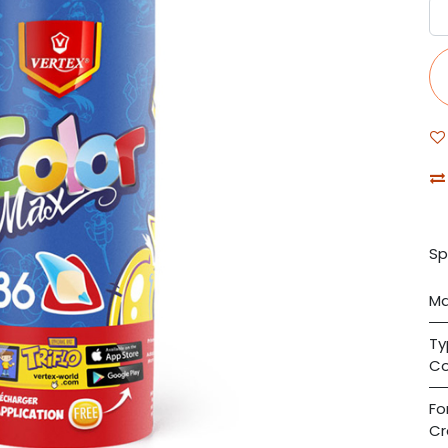
Sp
Ma
Ty
Co
Fo
Cr