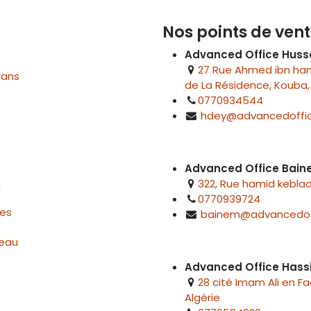
Nos points de vent
Advanced Office Huss
27 Rue Ahmed ibn hanb
rans
de La Résidence, Kouba, 
0770934544
hdey@advancedoffic
Advanced Office Bai
322, Rue hamid keblad
u
0770939724
res
bainem@advancedof
reau
Advanced Office Hass
28 cité Imam Ali en F
Algérie