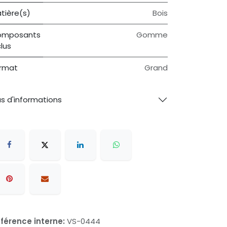
tière(s)
Bois
omposants
Gomme
clus
rmat
Grand
us d'informations
férence interne:
VS-0444