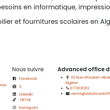
esoins en informatique, impressio
lier et fournitures scolaires en Alg
Nous suivre
Advanced office d
02 Rue Ghoulam Abdelk
Facebook
Algérie
rise
X
0770131313
vente@advancedoffi
Linkedin
TikTok
Instagram