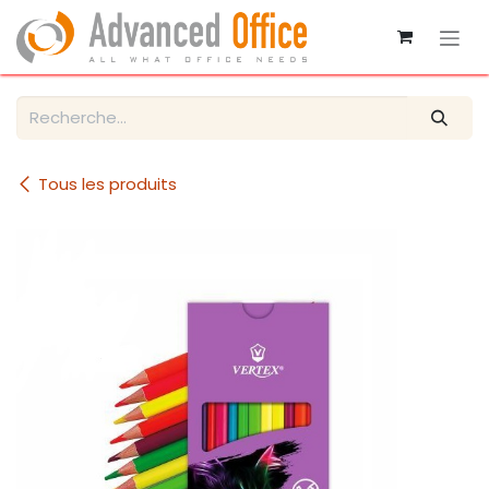
Se rendre au contenu
Tous les produits