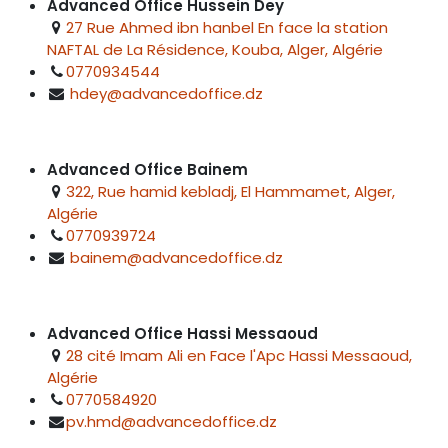
Advanced Office Hussein Dey
27 Rue Ahmed ibn hanbel En face la station
NAFTAL de La Résidence, Kouba, Alger, Algérie
0770934544
hdey@advancedoffice.dz
Advanced Office Bainem
322, Rue hamid kebladj, El Hammamet, Alger,
Algérie
0770939724
bainem@advancedoffice.dz
Advanced Office Hassi Messaoud
28 cité Imam Ali en Face l'Apc Hassi Messaoud,
Algérie
0770584920
pv.hmd@advancedoffice.dz