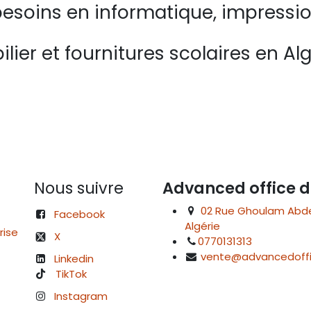
esoins en informatique, impressio
lier et fournitures scolaires en Alg
Nous suivre
Advanced office d
02 Rue Ghoulam Abdelk
Facebook
Algérie
rise
X
0770131313
vente@advancedoffi
Linkedin
TikTok
Instagram