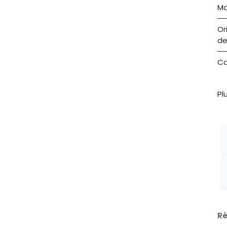
Ma
Or
de
Co
Pl
Ré