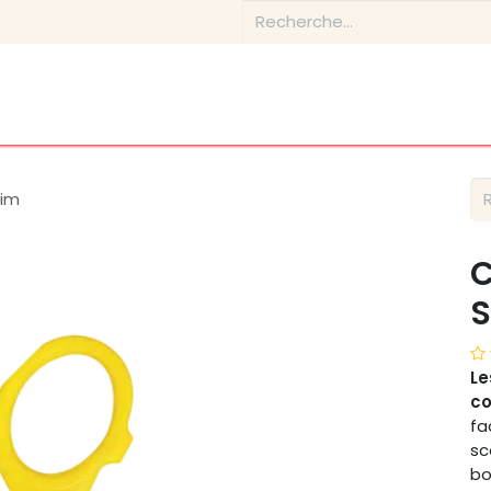
Boutique
Conseils & Inspirations
Contactez-nous
lim
C
S
Le
co
fa
sc
bo