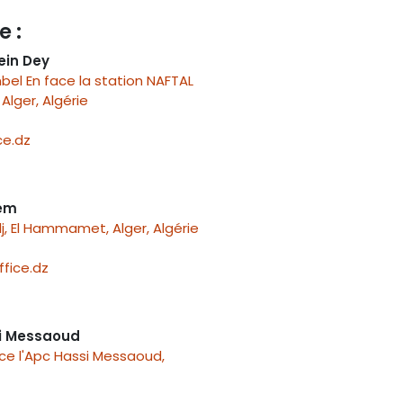
e :
ein Dey
el En face la station NAFTAL
Alger, Algérie
e.dz
nem
j, El Hammamet, Alger, Algérie
fice.dz
i Messaoud
ace l'Apc Hassi Messaoud,