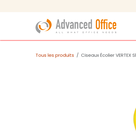
Se rendre au contenu
Tous les produits
Ciseaux Écolier VERTEX S