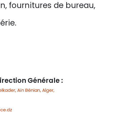
n, fournitures de bureau,
érie.
irection Générale :
ader, Aïn Bénian, Alger,
ce.dz