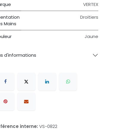
rque
VERTEX
ientation
Droitiers
s Mains
uleur
Jaune
us d'informations
férence interne:
VS-0822