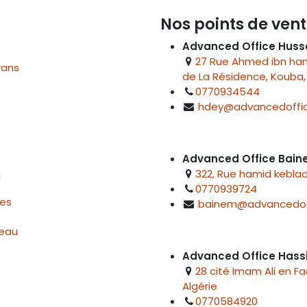
Nos points de vent
Advanced Office Huss
27 Rue Ahmed ibn hanb
rans
de La Résidence, Kouba, 
0770934544
hdey@advancedoffic
Advanced Office Bai
322, Rue hamid keblad
u
0770939724
res
bainem@advancedof
reau
Advanced Office Hass
28 cité Imam Ali en F
Algérie
0770584920