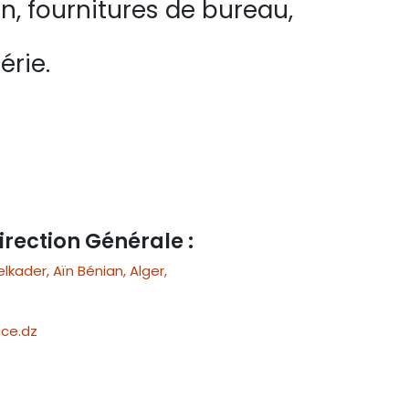
n, fournitures de bureau,
érie.
irection Générale :
ader, Aïn Bénian, Alger,
ce.dz