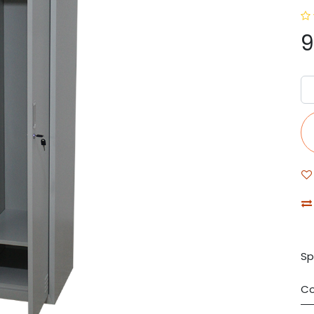
9
Sp
Co