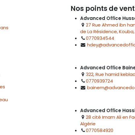
Nos points de vent
Advanced Office Huss
27 Rue Ahmed ibn hanb
rans
de La Résidence, Kouba, 
0770934544
hdey@advancedoffic
Advanced Office Bai
322, Rue hamid keblad
u
0770939724
res
bainem@advancedof
reau
Advanced Office Hass
28 cité Imam Ali en F
Algérie
0770584920