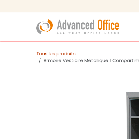
Se rendre au contenu
Tous les produits
Armoire Vestiaire Métallique 1 Compartim