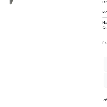
Di
Ma
No
Co
Pl
Ré