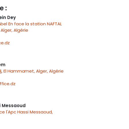
e :
ein Dey
el En face la station NAFTAL
Alger, Algérie
e.dz
nem
j, El Hammamet, Alger, Algérie
fice.dz
i Messaoud
ace l'Apc Hassi Messaoud,