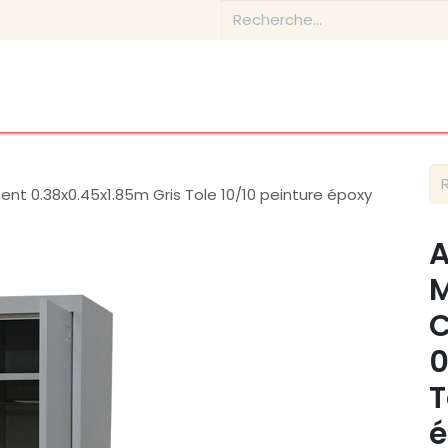
Boutique
Conseils & Inspirations
Contactez-nous
ent 0.38x0.45x1.85m Gris Tole 10/10 peinture époxy
A
M
0
T
é