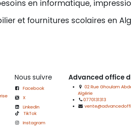
esoins en informatique, impressio
lier et fournitures scolaires en Alg
Nous suivre
Advanced office d
02 Rue Ghoulam Abdelk
Facebook
Algérie
rise
X
0770131313
vente@advancedoffi
Linkedin
TikTok
Instagram