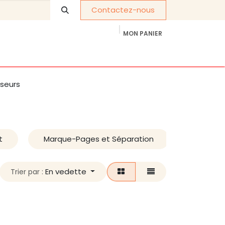
Contactez-nous
MON PANIER
À propos de nous
Cadeaux d'entreprise
seurs
t
Marque-Pages et Séparation
Pochett
En vedette
Trier par :