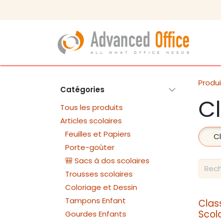
Se rendre au contenu
Produi
Catégories
C
Tous les produits
Articles scolaires
Feuilles et Papiers
C
Porte-goûter
🎒 Sacs à dos scolaires
Trousses scolaires
Coloriage et Dessin
Tampons Enfant
Clas
Scol
Gourdes Enfants