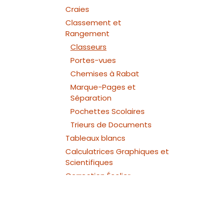
Craies
Classement et
Rangement
Classeurs
Portes-vues
Chemises à Rabat
Marque-Pages et
Séparation
Pochettes Scolaires
Trieurs de Documents
Tableaux blancs
Calculatrices Graphiques et
Scientifiques
Correction Écolier
Étiquettes Écoliers
Lampes De Bureaux Enfant
Ardoises