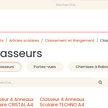
Boutique
Conseils & Inspirations
Contactez-nous
ts
Articles scolaires
Classement et Rangement
Clas
lasseurs
lasseurs
Portes-vues
Chemises à Raba
seur 4 Anneaux
Classeur 4 Anneaux
aire CRISTAL A4
Scolaire TECHNO A4