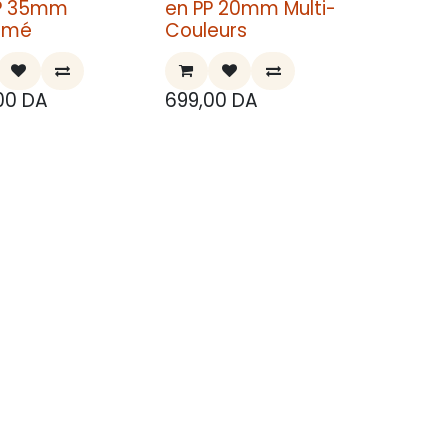
P 35mm
en PP 20mm Multi-
imé
Couleurs
00
DA
699,00
DA