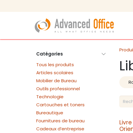
Se rendre au contenu
Produi
Catégories
Li
Tous les produits
Articles scolaires
Mobilier de Bureau
R
Outils professionnel
Technologie
Cartouches et toners
Bureautique
Fournitures de bureau
Livr
Orie
Cadeaux d’entreprise