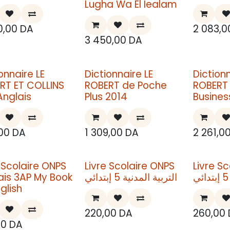
Lugha Wa El Iealam
0,00
DA
2 083,0
3 450,00
DA
onnaire LE
Dictionnaire LE
Diction
RT ET COLLINS
ROBERT de Poche
ROBERT 
Anglais
Plus 2014
Busine
00
DA
1 309,00
DA
2 261,0
e Scolaire ONPS
Livre Scolaire ONPS
Livre S
ais 3AP My Book
التربية المدنية 5 إبتدائي
glish
220,00
DA
260,00
00
DA