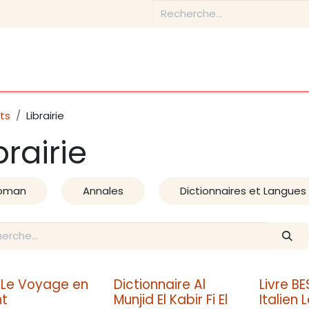
Boutique
Conseils & Inspirations
Contactez-nous
ts
Librairie
brairie
oman
Annales
Dictionnaires et Langues
e Le Voyage en
Dictionnaire Al
Livre B
nt
Munjid El Kabir Fi El
Italien 