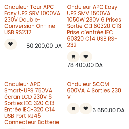
Onduleur Tour APC
Onduleur APC Easy
Easy UPS SRV 1000VA
UPS SMV 1500VA
230V Double-
1050W 230V 6 Prises
Conversion On-line
Sortie CEI 60320 C13
USB RS232
Prise d'entrée IEC
60320 C14 USB RS-
232
80 200,00
DA
78 400,00
DA
Onduleur APC
Onduleur SCOM
Smart-UPS 750VA
600VA 4 Sorties 230
écran LCD 230V 6
V
Sorties IEC 320 C13
Entrée IEC-320 C14
6 650,00
DA
USB Port RJ45
Connecteur Batterie