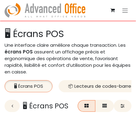
Se rendre au contenu
🖥️ Écrans POS
Une interface claire améliore chaque transaction. Les
écrans POS
assurent un affichage précis et
ergonomique des opérations de vente, favorisant
rapidité, lisibilité et confort d’utilisation pour les équipes
en caisse.
🖥️ Écrans POS
📦 Lecteurs de codes-barres
🖥️ Écrans POS