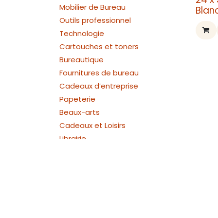
Mobilier de Bureau
Blan
Outils professionnel
Technologie
Cartouches et toners
Bureautique
Fournitures de bureau
Cadeaux d’entreprise
Papeterie
Beaux-arts
Cadeaux et Loisirs
Librairie
Maintenance & Solutions
Informatiques
Archivage
Articles s
Articles scolaires / Traçage,
Mesure / Règles