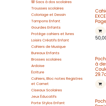
🎒 Sacs à dos scolaires
Trousses scolaires
Cahi
Coloriage et Dessin
EXCE
Pag
Tampons Enfant
Gourdes Enfants
Protège cahiers et livres
50,0
Loisirs Créatifs Enfant
Cahiers de Musique
Bureaux Enfants
Poch
Brosses scolaires
à de
Ardoise
Coul
Écriture
29.7c
Cahiers, Bloc notes Registres
et Carnet
Ciseaux Scolaires
Jeux Éducatifs
Poch
Porte Stylos Enfant