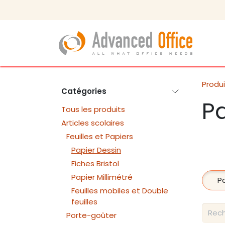
Se rendre au contenu
Produi
Catégories
Pa
Tous les produits
Articles scolaires
Feuilles et Papiers
Papier Dessin
Fiches Bristol
Papier Millimétré
P
Feuilles mobiles et Double
feuilles
Porte-goûter