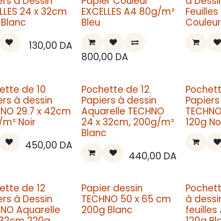
ers à Dessin
Papier Couleur
à Dessi
LLES 24 x 32cm
EXCELLES A4 80g/m²
Feuilles
 Blanc
Bleu
Couleur
130,00
DA
800,00
DA
ette de 10
Pochette de 12
Pochett
ers à dessin
Papiers à dessin
Papiers
NO 29.7 x 42cm
Aquarelle TECHNO
TECHNO
/m² Noir
24 x 32cm, 200g/m²
120g No
Blanc
450,00
DA
440,00
DA
ette de 12
Papier dessin
Pochett
ers à Dessin
TECHNO 50 x 65 cm
à dessi
NO Aquarelle
200g Blanc
feuilles
 32cm 220g
120g Bl