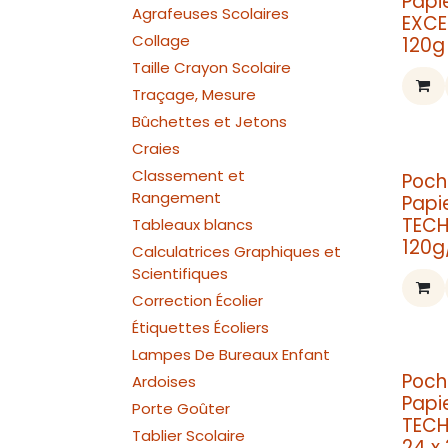
Papi
Agrafeuses Scolaires
EXCE
Collage
120g
Taille Crayon Scolaire
Traçage, Mesure
Bûchettes et Jetons
Craies
Classement et
Poch
Rangement
Papi
TECH
Tableaux blancs
120g
Calculatrices Graphiques et
Scientifiques
Correction Écolier
Étiquettes Écoliers
Lampes De Bureaux Enfant
Poch
Ardoises
Papi
Porte Goûter
TECH
Tablier Scolaire
24 x