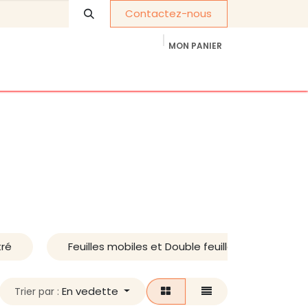
Contactez-nous
MON PANIER
À propos de nous
Cadeaux d'entreprise
tré
Feuilles mobiles et Double feuilles
En vedette
Trier par :