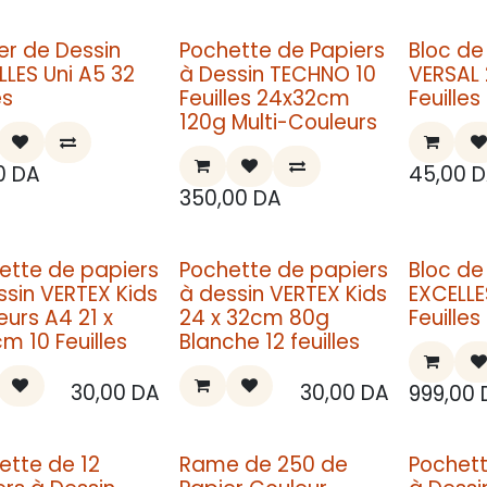
er de Dessin
Pochette de Papiers
Bloc de
LLES Uni A5 32
à Dessin TECHNO 10
VERSAL 
es
Feuilles 24x32cm
Feuilles
120g Multi-Couleurs
0
DA
45,00
D
350,00
DA
ette de papiers
Pochette de papiers
Bloc de
ssin VERTEX Kids
à dessin VERTEX Kids
EXCELLE
eurs A4 21 x
24 x 32cm 80g
Feuilles
m 10 Feuilles
Blanche 12 feuilles
30,00
DA
30,00
DA
999,00
ette de 12
Rame de 250 de
Pochett