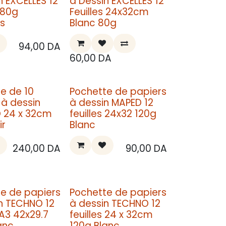
n EXCELLES 12
à Dessin EXCELLES 12
 80g
Feuilles 24x32cm
s
Blanc 80g
94,00
DA
60,00
DA
e de 10
Pochette de papiers
 à dessin
à dessin MAPED 12
 24 x 32cm
feuilles 24x32 120g
ir
Blanc
240,00
DA
90,00
DA
e de papiers
Pochette de papiers
n TECHNO 12
à dessin TECHNO 12
 A3 42x29.7
feuilles 24 x 32cm
anc
120g Blanc