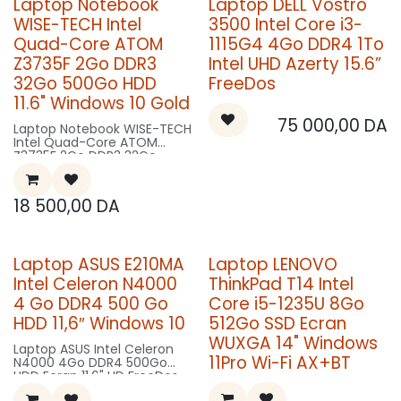
Laptop Notebook
Laptop DELL Vostro
WISE-TECH Intel
3500 Intel Core i3-
Quad-Core ATOM
1115G4 4Go DDR4 1To
Z3735F 2Go DDR3
Intel UHD Azerty 15.6”
32Go 500Go HDD
FreeDos
11.6" Windows 10 Gold
75 000,00
DA
Laptop Notebook WISE-TECH
Intel Quad-Core ATOM
Z3735F 2Go DDR3 32Go
eMMC + 500Go HDD Ecran
11.6" Windows 10 Gold
18 500,00
DA
Laptop ASUS E210MA
Laptop LENOVO
Intel Celeron N4000
ThinkPad T14 Intel
4 Go DDR4 500 Go
Core i5-1235U 8Go
HDD 11,6″ Windows 10
512Go SSD Ecran
WUXGA 14" Windows
Laptop ASUS Intel Celeron
11Pro Wi-Fi AX+BT
N4000 4Go DDR4 500Go
HDD Ecran 11.6" HD FreeDos
Gris