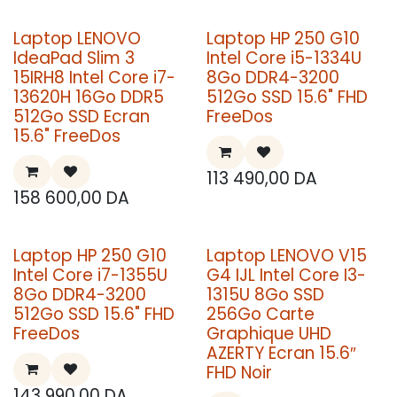
Laptop LENOVO
Laptop HP 250 G10
IdeaPad Slim 3
Intel Core i5-1334U
15IRH8 Intel Core i7-
8Go DDR4-3200
13620H 16Go DDR5
512Go SSD 15.6" FHD
512Go SSD Ecran
FreeDos
15.6" FreeDos
113 490,00
DA
158 600,00
DA
PROMO
Laptop HP 250 G10
Laptop LENOVO V15
Intel Core i7-1355U
G4 IJL Intel Core I3-
8Go DDR4-3200
1315U 8Go SSD
512Go SSD 15.6" FHD
256Go Carte
FreeDos
Graphique UHD
AZERTY Ecran 15.6″
FHD Noir
143 990,00
DA