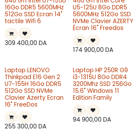
840 G11 Intel U7-155U
460 G11 Intel Core
16Go DDR5 5600MHz
U5-125U 8Go DDR5
512Go SSD Ecran 14"
5600MHz 512Go SSD
tactile Wifi 6
NVMe Clavier AZERTY
Écran 16" Freedos
309 400,00
DA
174 900,00
DA
Laptop LENOVO
Laptop HP 250R G9
Thinkpad E16 Gen 2
i3-1315U 8Go DDR4
U7-155H 16Go DDR5
3200Mhz SSD 256Go
512Go SSD NVMe
15.6" Windows 11
Clavier Azerty Ecran
Edition Family
16" FreeDos
94 900,00
DA
255 300,00
DA