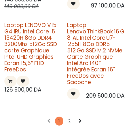
97 100,00
DA
149 000,00
DA
Laptop LENOVO V15
Laptop
G4 IRU Intel Core i5
Lenovo ThinkBook 16 G
13420H 8Go DDR4
8 IAL Intel Core U7-
3200Mhz 512Go SSD
255H 8Go DDR5
carte Graphique
512 Go SSD M.2 NVMe
Intel UHD Graphics
Carte Graphique
Ecran 15,6″ FHD
Intel Arc 140T
FreeDos
Intégrée Ecran 16"
FreeDos avec
Sacoche
126 900,00
DA
209 500,00
DA
1
2