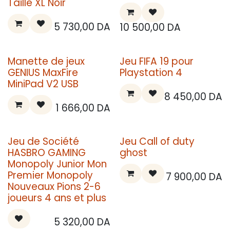
Taille XL Noir
5 730,00
DA
10 500,00
DA
Manette de jeux
Jeu FIFA 19 pour
GENIUS MaxFire
Playstation 4
MiniPad V2 USB
8 450,00
DA
1 666,00
DA
Jeu de Société
Jeu Call of duty
HASBRO GAMING
ghost
Monopoly Junior Mon
Premier Monopoly
7 900,00
DA
Nouveaux Pions 2-6
joueurs ‎4 ans et plus
5 320,00
DA